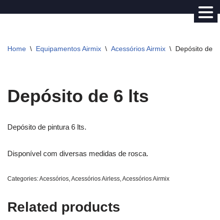
Avançar
para
Home
\
Equipamentos Airmix
\
Acessórios Airmix
\
Depósito de 6 
o
conteúdo
Depósito de 6 lts
Depósito de pintura 6 lts.
Disponível com diversas medidas de rosca.
Categories:
Acessórios
,
Acessórios Airless
,
Acessórios Airmix
Related products