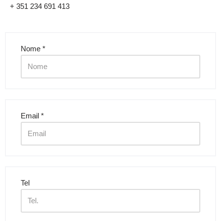
+ 351 234 691 413
Nome
*
Email
*
Tel