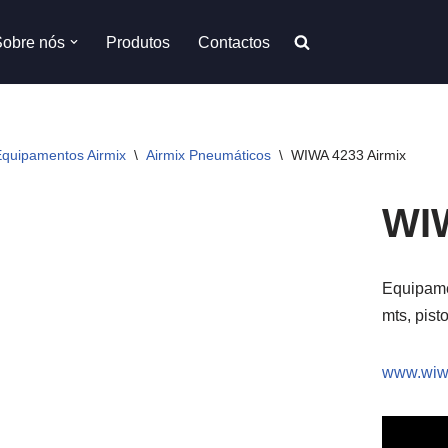
Sobre nós
Produtos
Contactos
quipamentos Airmix
\
Airmix Pneumáticos
\
WIWA 4233 Airmix
WIW
Equipame
mts, pisto
www.wiw