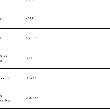
o
4233
l
4,2 lpm
ão de
33:1
ão
Máximo
0.021"
ão
264 bar
ho Max.