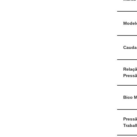
Model
Cauda
Relaç
Press
Bico 
Press
Trabal