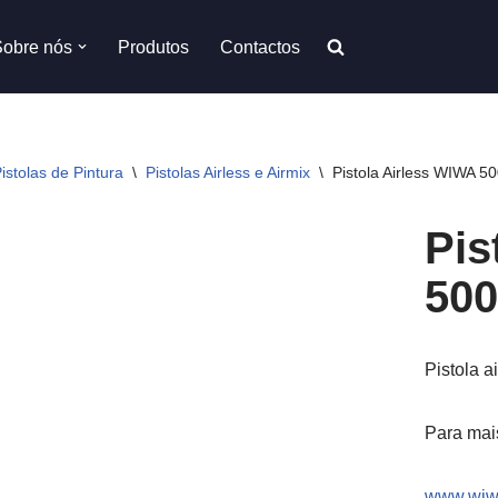
Sobre nós
Produtos
Contactos
istolas de Pintura
\
Pistolas Airless e Airmix
\
Pistola Airless WIWA 5
Pis
500
Pistola 
Para mai
www.wiw