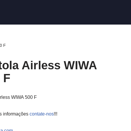
00 F
tola Airless WIWA
 F
airless WIWA 500 F
s informações
contate-nos
!!!
a.com