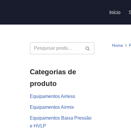
Início
Avançar
para
o
conteúdo
Home
\
P
Categorias de
produto
Equipamentos Airless
Equipamentos Airmix
Equipamentos Baixa Pressão
e HVLP